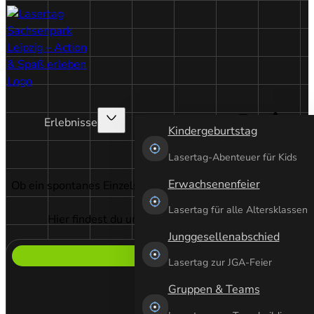
Preise
Erlebnisse
Kindergeburtstag
Lasertag 
Lasertag-Abenteuer für Kids
Erwachsenenfeier
Ob ein spontanes Einzelspiel mit Freund:innen zum Auspowe
für jedes Bedürfnis haben 
Lasertag für alle Altersklassen
Hier findest du unsere aktuellen Pakete und Preise.
Junggesellenabschied
Lasertag zur JGA-Feier
Gruppen & Teams